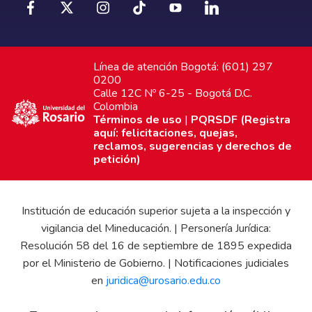
Línea de atención Bogotá: (601) 297
0200
Calle 12C Nº 6-25 - Bogotá D.C.
Colombia
Términos de uso
|
PQRSDF (Registra
aquí: felicitaciones, quejas,
reclamos, sugerencias y derechos de
petición)
Institución de educación superior sujeta a la inspección y
vigilancia del Mineducación. | Personería Jurídica:
Resolución 58 del 16 de septiembre de 1895 expedida
por el Ministerio de Gobierno. | Notificaciones judiciales
en
juridica@urosario.edu.co