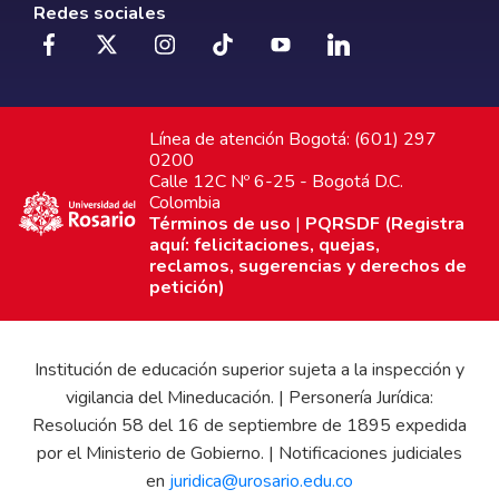
Redes sociales
Línea de atención Bogotá: (601) 297
0200
Calle 12C Nº 6-25 - Bogotá D.C.
Colombia
Términos de uso
|
PQRSDF (Registra
aquí: felicitaciones, quejas,
reclamos, sugerencias y derechos de
petición)
Institución de educación superior sujeta a la inspección y
vigilancia del Mineducación. | Personería Jurídica:
Resolución 58 del 16 de septiembre de 1895 expedida
por el Ministerio de Gobierno. | Notificaciones judiciales
en
juridica@urosario.edu.co