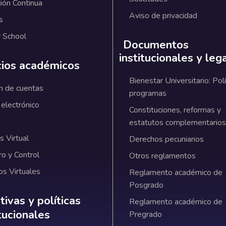
ión Continua
Aviso de privacidad
s
 School
Documentos
institucionales y leg
cios académicos
Bienestar Universitario: Polí
n de cuentas
programas
 electrónico
Constituciones, reformas y
estatutos complementarios
 Virtual
Derechos pecuniarios
ro y Control
Otros reglamentos
os Virtuales
Reglamento académico de
Posgrado
ativas y políticas institucionales
ivas y políticas
Reglamento académico de
itucionales
Pregrado