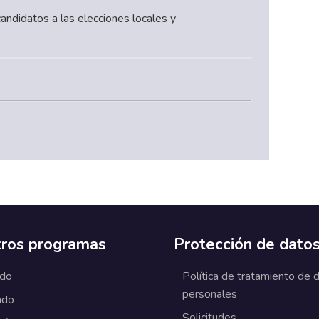
andidatos a las elecciones locales y
ros programas
Protección de dato
ado
Política de tratamiento de 
personales
ado
Solicitudes