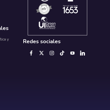
ales
tica y
Redes sociales