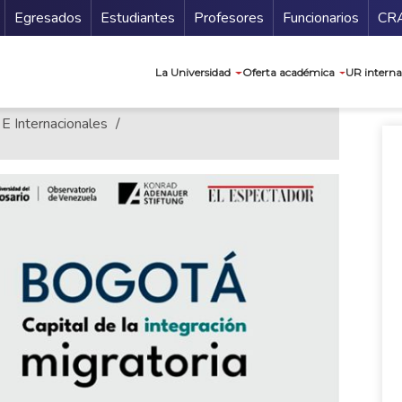
Secundario
Gu
Egresados
Estudiantes
Profesores
Funcionarios
CR
Navegación prin
La Universidad
Oferta académica
UR interna
 E Internacionales