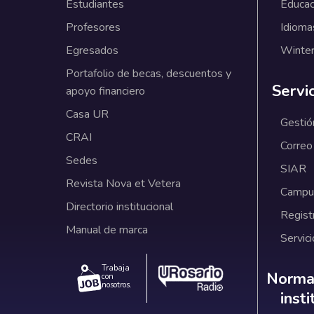
Estudiantes
Educac
Profesores
Idioma
Egresados
Winter
Portafolio de becas, descuentos y
Servi
apoyo financiero
Casa UR
Gestió
CRAI
Correo
Sedes
SIAR
Revista Nova et Vetera
Campus
Directorio institucional
Regist
Manual de marca
Servici
Trabaja
Norm
Normat
con
nosotros.
inst