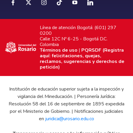
Línea de atención Bogotá: (601) 297
0200
Calle 12C Nº 6-25 - Bogotá D.C.
Colombia
Términos de uso
|
PQRSDF (Registra
aquí: felicitaciones, quejas,
reclamos, sugerencias y derechos de
petición)
Institución de educación superior sujeta a la inspección y
vigilancia del Mineducación. | Personería Jurídica:
Resolución 58 del 16 de septiembre de 1895 expedida
por el Ministerio de Gobierno. | Notificaciones judiciales
en
juridica@urosario.edu.co