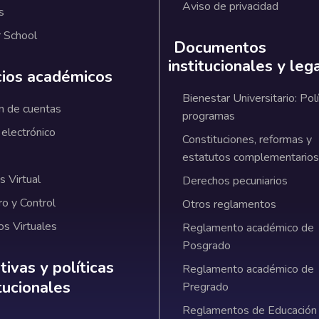
Aviso de privacidad
s
 School
Documentos
institucionales y leg
cios académicos
Bienestar Universitario: Polí
n de cuentas
programas
 electrónico
Constituciones, reformas y
estatutos complementarios
 Virtual
Derechos pecuniarios
ro y Control
Otros reglamentos
os Virtuales
Reglamento académico de
Posgrado
ativas y políticas institucionales
ivas y políticas
Reglamento académico de
itucionales
Pregrado
Reglamentos de Educación