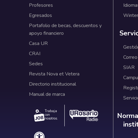
Profesores
Idioma
Egresados
Winter
Portafolio de becas, descuentos y
Servi
apoyo financiero
Casa UR
Gestió
CRAI
Correo
Sedes
SIAR
Revista Nova et Vetera
Campus
Directorio institucional
Regist
Manual de marca
Servici
Trabaja
Norm
Normat
con
nosotros.
inst