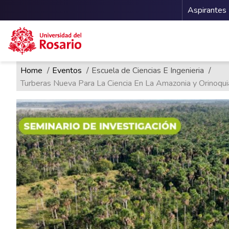
Menu 
Aspirantes
Ruta de navegación
Pasar al contenido principal
Home
Eventos
Escuela de Ciencias E Ingenieria
Turberas Nueva Para La Ciencia En La Amazonia y Orinoqu