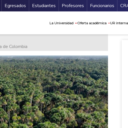
Secundario
Gu
Egresados
Estudiantes
Profesores
Funcionarios
CR
Navegación prin
La Universidad
Oferta académica
UR interna
ia de Colombia