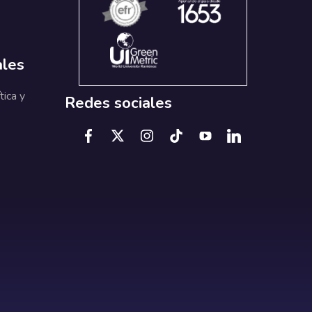
ales
tica y
Redes sociales