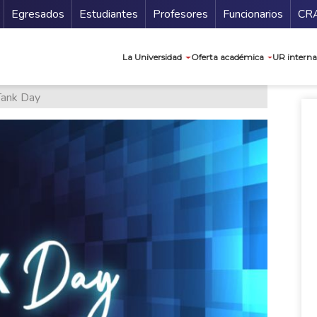
Secundario
Gu
Egresados
Estudiantes
Profesores
Funcionarios
CR
Navegación prin
La Universidad
Oferta académica
UR interna
Tank Day