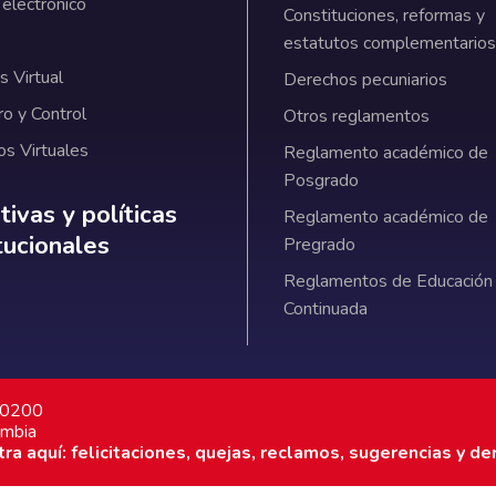
 electrónico
Constituciones, reformas y
estatutos complementarios
 Virtual
Derechos pecuniarios
ro y Control
Otros reglamentos
os Virtuales
Reglamento académico de
Posgrado
ativas y políticas institucionales
ivas y políticas
Reglamento académico de
itucionales
Pregrado
Reglamentos de Educación
Continuada
7 0200
ombia
a aquí: felicitaciones, quejas, reclamos, sugerencias y de