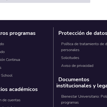
ros programas
Protección de dato
ado
Política de tratamiento de 
personales
ado
Solicitudes
ión Continua
Aviso de privacidad
s
 School
Documentos
institucionales y leg
cios académicos
Bienestar Universitario: Polí
n de cuentas
programas