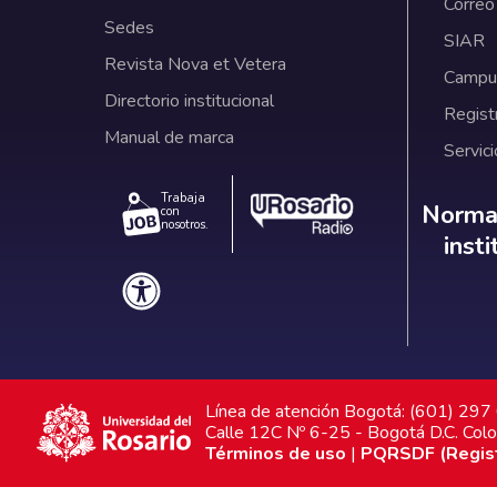
Correo
Sedes
SIAR
Revista Nova et Vetera
Campus
Directorio institucional
Regist
Manual de marca
Servici
Trabaja
Norm
Normat
con
nosotros.
inst
Línea de atención Bogotá: (601) 29
Calle 12C Nº 6-25 - Bogotá D.C. Col
Términos de uso
|
PQRSDF (Registr