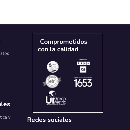
s
Comprometidos
con la calidad
datos
ales
tica y
Redes sociales