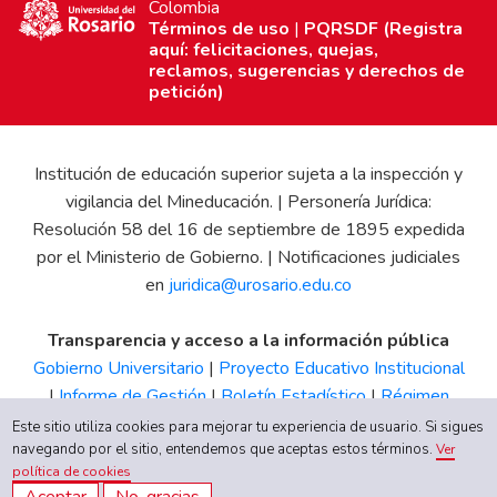
Colombia
Términos de uso
|
PQRSDF (Registra
aquí: felicitaciones, quejas,
reclamos, sugerencias y derechos de
petición)
Institución de educación superior sujeta a la inspección y
vigilancia del Mineducación. | Personería Jurídica:
Resolución 58 del 16 de septiembre de 1895 expedida
por el Ministerio de Gobierno. | Notificaciones judiciales
en
juridica@urosario.edu.co
Transparencia y acceso a la información pública
Gobierno Universitario
|
Proyecto Educativo Institucional
|
Informe de Gestión
|
Boletín Estadístico
|
Régimen
Tributario
|
Estados Financieros
|
Código de Ética
|
Canal
Este sitio utiliza cookies para mejorar tu experiencia de usuario. Si sigues
de Integridad UR
navegando por el sitio, entendemos que aceptas estos términos.
Ver
política de cookies