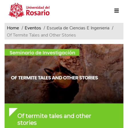
Ruta de navegación
Pasar al contenido principal
Home
Eventos
Escuela de Ciencias E Ingenieria
Of Termite Tales and Other Stories
Of termite tales and other
stories