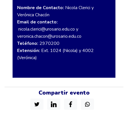
Nombre de Contacto:
Nicola Clerici y
Verónica Chacón
Email de contacto:
nicola.clerici@urosario.edu.co
y
veronica.chacon@urosario.edu.co
Teléfono:
2970200
Extensión:
Ext. 1024 (Nicola) y 4002
(Verónica)
Compartir evento