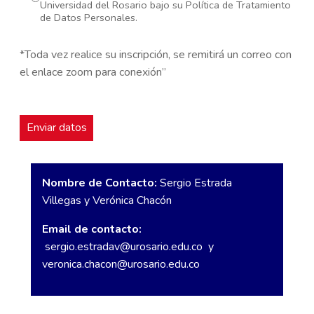
Universidad del Rosario bajo su Política de Tratamiento
de Datos Personales.
*Toda vez realice su inscripción, se remitirá un correo con
el enlace zoom para conexión”
Nombre de Contacto:
Sergio Estrada
Villegas y Verónica Chacón
Email de contacto:
sergio.estradav@urosario.edu.co
y
veronica.chacon@urosario.edu.co