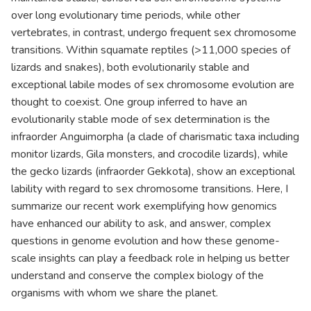
over long evolutionary time periods, while other
vertebrates, in contrast, undergo frequent sex chromosome
transitions. Within squamate reptiles (>11,000 species of
lizards and snakes), both evolutionarily stable and
exceptional labile modes of sex chromosome evolution are
thought to coexist. One group inferred to have an
evolutionarily stable mode of sex determination is the
infraorder Anguimorpha (a clade of charismatic taxa including
monitor lizards, Gila monsters, and crocodile lizards), while
the gecko lizards (infraorder Gekkota), show an exceptional
lability with regard to sex chromosome transitions. Here, I
summarize our recent work exemplifying how genomics
have enhanced our ability to ask, and answer, complex
questions in genome evolution and how these genome-
scale insights can play a feedback role in helping us better
understand and conserve the complex biology of the
organisms with whom we share the planet.