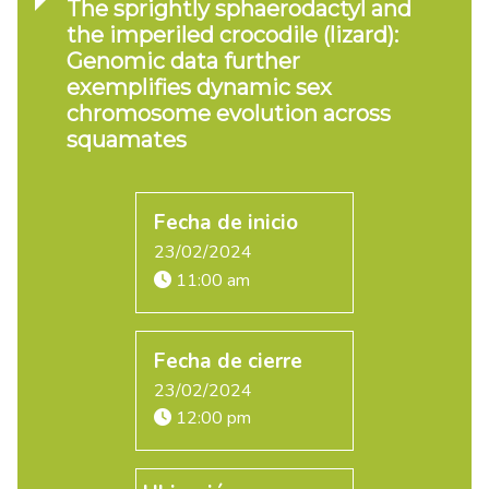
The sprightly sphaerodactyl and
the imperiled crocodile (lizard):
Genomic data further
exemplifies dynamic sex
chromosome evolution across
squamates
Fecha de inicio
23/02/2024
11:00 am
Fecha de cierre
23/02/2024
12:00 pm