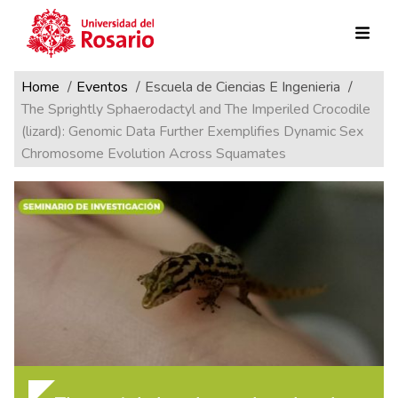
Ruta de navegación
Pasar al contenido principal
Home
Eventos
Escuela de Ciencias E Ingenieria
The Sprightly Sphaerodactyl and The Imperiled Crocodile
(lizard): Genomic Data Further Exemplifies Dynamic Sex
Chromosome Evolution Across Squamates