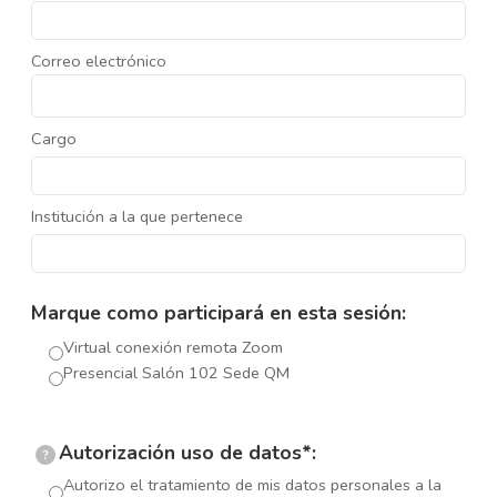
Correo electrónico
Cargo
Institución a la que pertenece
Marque como participará en esta sesión:
Virtual conexión remota Zoom
Presencial Salón 102 Sede QM
Autorización uso de datos*:
?
Autorizo el tratamiento de mis datos personales a la