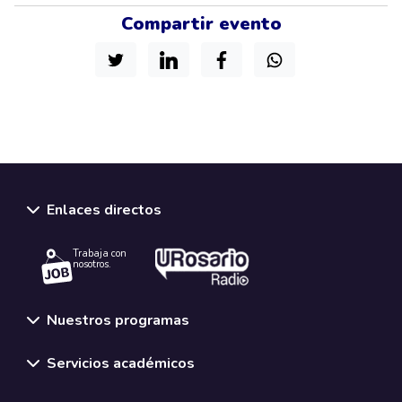
Compartir evento
Enlaces directos
Trabaja con
nosotros.
Nuestros programas
Servicios académicos