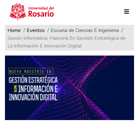
Ruta de navegación
Pasar al contenido principal
Home
Eventos
Escuela de Ciencias E Ingenieria
Sesión Informativa: Maestría En Gestión Estratégica de
La Información E Innovación Digital
Sesión informativa: Maestría en