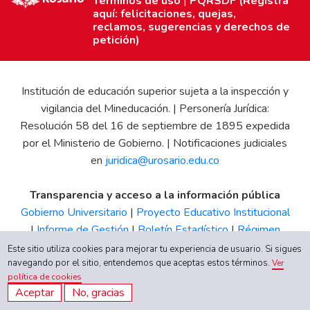
Términos de uso
|
PQRSDF (Registra
aquí: felicitaciones, quejas,
reclamos, sugerencias y derechos de
petición)
Institución de educación superior sujeta a la inspección y
vigilancia del Mineducación. | Personería Jurídica:
Resolución 58 del 16 de septiembre de 1895 expedida
por el Ministerio de Gobierno. | Notificaciones judiciales
en
juridica@urosario.edu.co
Transparencia y acceso a la información pública
Gobierno Universitario
|
Proyecto Educativo Institucional
|
Informe de Gestión
|
Boletín Estadístico
|
Régimen
Tributario
|
Estados Financieros
|
Código de Ética
|
Canal
Este sitio utiliza cookies para mejorar tu experiencia de usuario. Si sigues
de Integridad UR
navegando por el sitio, entendemos que aceptas estos términos.
Ver
política de cookies
Aceptar
No, gracias