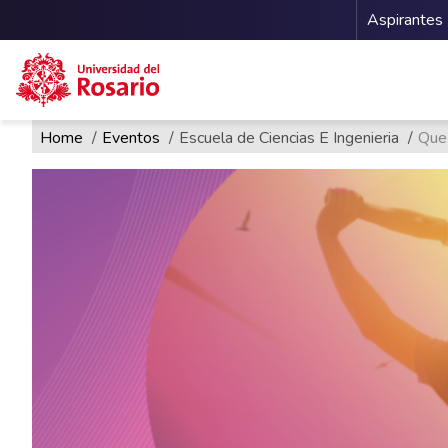
Menu 
Aspirantes
Ruta de navegación
Pasar al contenido principal
Home
Eventos
Escuela de Ciencias E Ingenieria
Que 