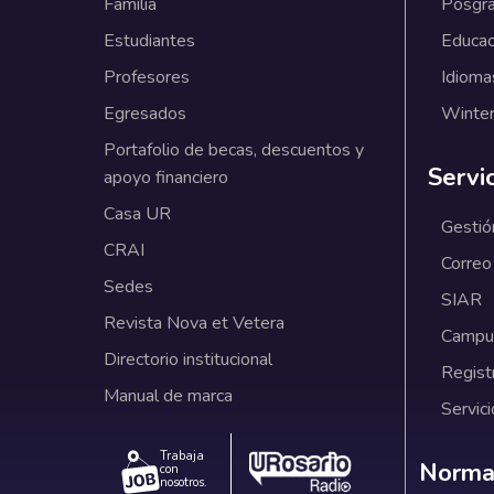
Familia
Posgr
Estudiantes
Educac
Profesores
Idioma
Egresados
Winter
Portafolio de becas, descuentos y
Servi
apoyo financiero
Casa UR
Gestió
CRAI
Correo
Sedes
SIAR
Revista Nova et Vetera
Campus
Directorio institucional
Regist
Manual de marca
Servici
Trabaja
Norm
Normat
con
nosotros.