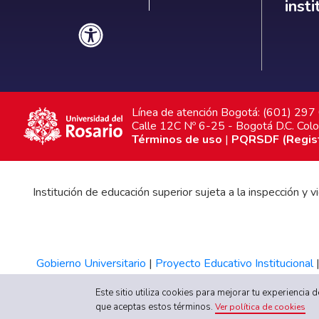
inst
Línea de atención Bogotá: (601) 29
Calle 12C Nº 6-25 - Bogotá D.C. Col
Términos de uso
|
PQRSDF (Registr
Institución de educación superior sujeta a la inspección y
Gobierno Universitario
|
Proyecto Educativo Institucional
Este sitio utiliza cookies para mejorar tu experiencia
que aceptas estos términos.
Ver política de cookies