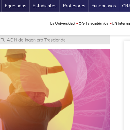
Secundario
Gu
Egresados
Estudiantes
Profesores
Funcionarios
CR
Navegación prin
La Universidad
Oferta académica
UR interna
Tu ADN de Ingeniero Trascienda