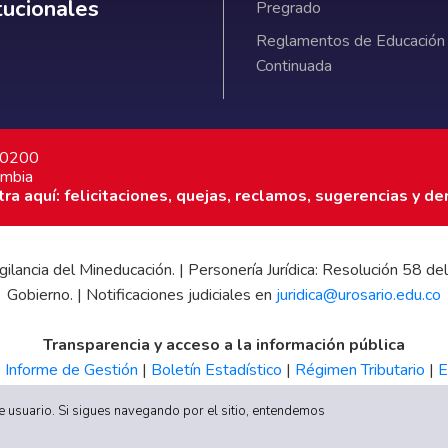
itucionales
Pregrado
Reglamentos de Educación
Continuada
7 0200
ombia
a aquí: felicitaciones, quejas, reclamos, sugerencias y de
 vigilancia del Mineducación. | Personería Jurídica: Resolución 58
Gobierno. | Notificaciones judiciales en
juridica@urosario.edu.co
Transparencia y acceso a la información pública
|
Informe de Gestión
|
Boletín Estadístico
|
Régimen Tributario
|
E
UR
 de usuario. Si sigues navegando por el sitio, entendemos