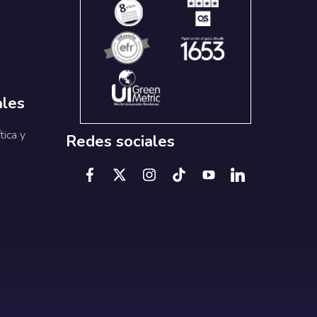
ales
tica y
Redes sociales