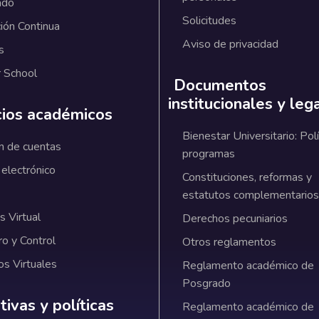
ado
Solicitudes
ión Continua
Aviso de privacidad
s
 School
Documentos
institucionales y leg
cios académicos
Bienestar Universitario: Polí
n de cuentas
programas
 electrónico
Constituciones, reformas y
estatutos complementarios
 Virtual
Derechos pecuniarios
ro y Control
Otros reglamentos
os Virtuales
Reglamento académico de
Posgrado
ativas y políticas institucionales
ivas y políticas
Reglamento académico de