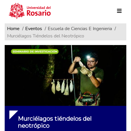
Ruta de navegación
Pasar al contenido principal
Home
Eventos
Escuela de Ciencias E Ingenieria
Murciélagos Tiéndelos del Neotrópico
Murciélagos tiéndelos del
neotrópico