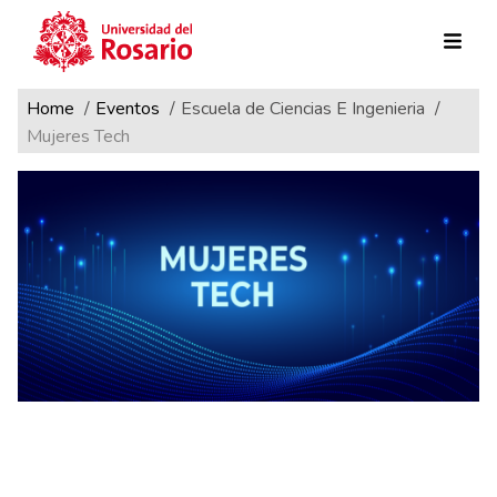
Ruta de navegación
Pasar al contenido principal
Home
Eventos
Escuela de Ciencias E Ingenieria
Mujeres Tech
Mujeres Tech