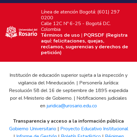
Línea de atención Bogotá: (601) 297
0200
Calle 12C Nº 6-25 - Bogotá D.C.
Colombia
Términos de uso
|
PQRSDF (Registra
aquí: felicitaciones, quejas,
reclamos, sugerencias y derechos de
petición)
Institución de educación superior sujeta a la inspección y
vigilancia del Mineducación. | Personería Jurídica:
Resolución 58 del 16 de septiembre de 1895 expedida
por el Ministerio de Gobierno. | Notificaciones judiciales
en
juridica@urosario.edu.co
Transparencia y acceso a la información pública
Gobierno Universitario
|
Proyecto Educativo Institucional
|
Informe de Gestión
|
Boletín Estadístico
|
Régimen