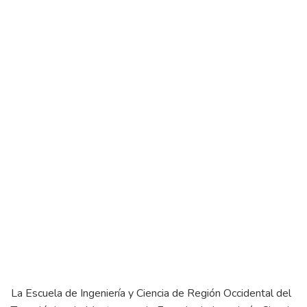
Fecha de inicio
23/06/2021
09:00 am
Fecha de cierre
23/06/2021
12:00 pm
Vía Zoom
(Hora de Colombia y
Jalisco)
La Escuela de Ingeniería y Ciencia de Región Occidental del