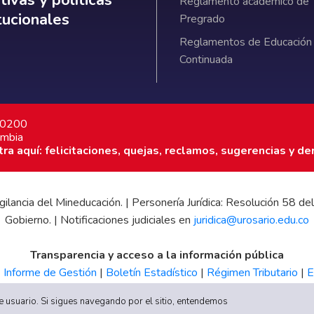
Reglamento académico de
itucionales
Pregrado
Reglamentos de Educación
Continuada
7 0200
ombia
a aquí: felicitaciones, quejas, reclamos, sugerencias y de
 vigilancia del Mineducación. | Personería Jurídica: Resolución 58
Gobierno. | Notificaciones judiciales en
juridica@urosario.edu.co
Transparencia y acceso a la información pública
|
Informe de Gestión
|
Boletín Estadístico
|
Régimen Tributario
|
E
UR
 de usuario. Si sigues navegando por el sitio, entendemos