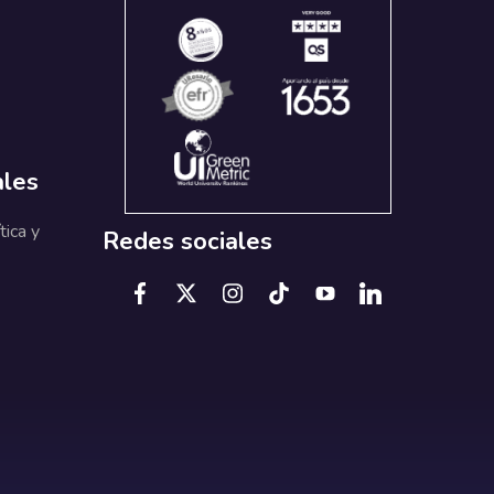
ales
tica y
Redes sociales