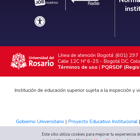
nosotros.
inst
Línea de atención Bogotá: (601) 29
Calle 12C Nº 6-25 - Bogotá D.C. Col
Términos de uso
|
PQRSDF (Registr
Institución de educación superior sujeta a la inspección y
Gobierno Universitario
|
Proyecto Educativo Institucional
Este sitio utiliza cookies para mejorar tu experiencia