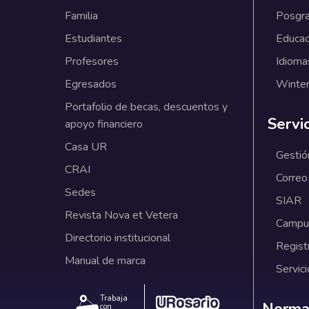
Familia
Posgr
Estudiantes
Educac
Profesores
Idioma
Egresados
Winter
Portafolio de becas, descuentos y
Servi
apoyo financiero
Casa UR
Gestió
CRAI
Correo
Sedes
SIAR
Revista Nova et Vetera
Campus
Directorio institucional
Regist
Manual de marca
Servici
Trabaja
Norm
Normat
con