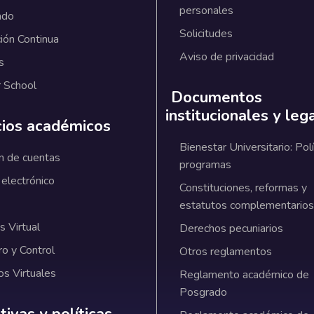
personales
ado
Solicitudes
ión Continua
Aviso de privacidad
s
 School
Documentos
institucionales y leg
cios académicos
Bienestar Universitario: Polí
n de cuentas
programas
 electrónico
Constituciones, reformas y
estatutos complementarios
 Virtual
Derechos pecuniarios
ro y Control
Otros reglamentos
os Virtuales
Reglamento académico de
Posgrado
ativas y políticas institucionales
ivas y políticas