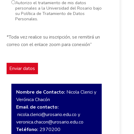
Autorizo el tratamiento de mis datos
personales a la Universidad del Rosario bajo
su Política de Tratamiento de Datos
Personales.
*Toda vez realice su inscripción, se remitirá un
correo con el enlace zoom para conexión”
Nombre de Contacto:
Nicola Clerici y
Verónica Chacón
Email de contacto:
nicola.clerici@urosario.edu.co
y
veronica.chacon@urosario.edu.co
Teléfono:
2970200