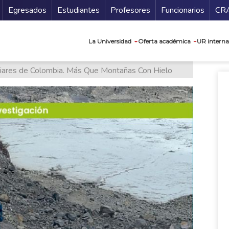
Secundario
Gu
Egresados
Estudiantes
Profesores
Funcionarios
CR
Navegación prin
La Universidad
Oferta académica
UR interna
iares de Colombia. Más Que Montañas Con Hielo