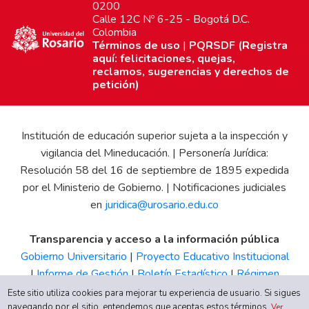
0200
Calle 12C Nº 6-25 - Bogotá D.C.
Colombia
Términos de uso
|
PQRSDF (Registra
aquí: felicitaciones, quejas,
reclamos, sugerencias y derechos de
petición)
Institución de educación superior sujeta a la inspección y
vigilancia del Mineducación. | Personería Jurídica:
Resolución 58 del 16 de septiembre de 1895 expedida
por el Ministerio de Gobierno. | Notificaciones judiciales
en
juridica@urosario.edu.co
Transparencia y acceso a la información pública
Gobierno Universitario
|
Proyecto Educativo Institucional
|
Informe de Gestión
|
Boletín Estadístico
|
Régimen
Tributario
|
Estados Financieros
|
Código de Ética
|
Canal
Este sitio utiliza cookies para mejorar tu experiencia de usuario. Si sigues
de Integridad UR
navegando por el sitio, entendemos que aceptas estos términos.
Ver