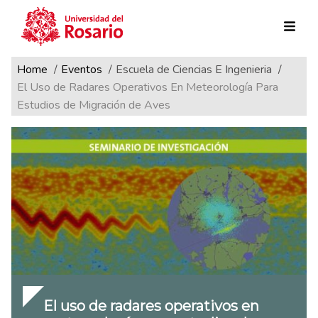
Ruta de navegación
Pasar al contenido principal
Home
Eventos
Escuela de Ciencias E Ingenieria
El Uso de Radares Operativos En Meteorología Para
Estudios de Migración de Aves
El uso de radares operativos en