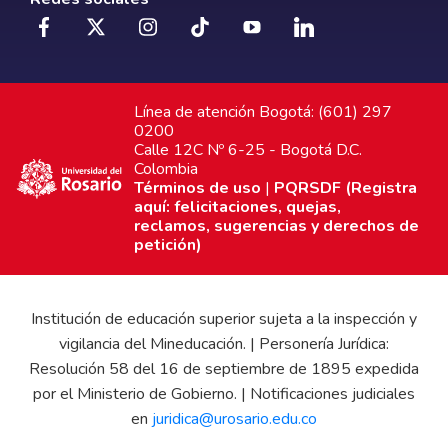
Línea de atención Bogotá: (601) 297
0200
Calle 12C Nº 6-25 - Bogotá D.C.
Colombia
Términos de uso
|
PQRSDF (Registra
aquí: felicitaciones, quejas,
reclamos, sugerencias y derechos de
petición)
Institución de educación superior sujeta a la inspección y
vigilancia del Mineducación. | Personería Jurídica:
Resolución 58 del 16 de septiembre de 1895 expedida
por el Ministerio de Gobierno. | Notificaciones judiciales
en
juridica@urosario.edu.co