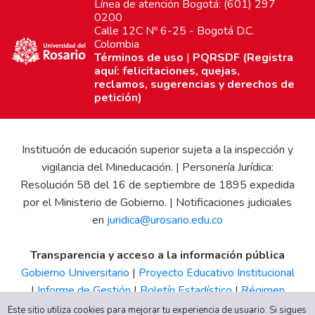
Línea de atención Bogotá: (601) 297
0200
Calle 12C Nº 6-25 - Bogotá D.C.
Colombia
Términos de uso
|
PQRSDF (Registra
aquí: felicitaciones, quejas,
reclamos, sugerencias y derechos de
petición)
Institución de educación superior sujeta a la inspección y
vigilancia del Mineducación. | Personería Jurídica:
Resolución 58 del 16 de septiembre de 1895 expedida
por el Ministerio de Gobierno. | Notificaciones judiciales
en
juridica@urosario.edu.co
Transparencia y acceso a la información pública
Gobierno Universitario
|
Proyecto Educativo Institucional
|
Informe de Gestión
|
Boletín Estadístico
|
Régimen
Tributario
|
Estados Financieros
|
Código de Ética
|
Canal
Este sitio utiliza cookies para mejorar tu experiencia de usuario. Si sigues