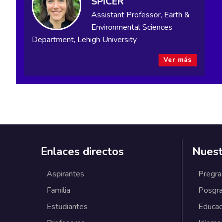
SPICER
Assistant Professor, Earth &
Environmental Sciences
Department, Lehigh University
Ver más
Enlaces directos
Nuest
Aspirantes
Pregr
Familia
Posgr
Estudiantes
Educac