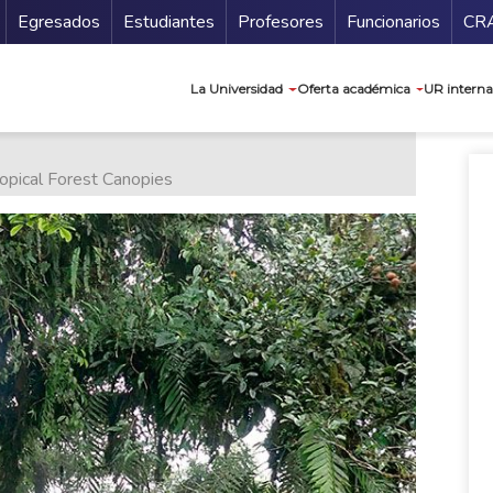
Secundario
Gu
Egresados
Estudiantes
Profesores
Funcionarios
CR
Navegación prin
La Universidad
Oferta académica
UR interna
opical Forest Canopies