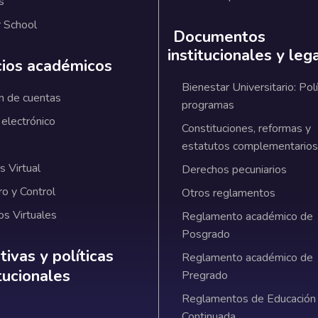
s
 School
Documentos
institucionales y leg
cios académicos
Bienestar Universitario: Polí
n de cuentas
programas
 electrónico
Constituciones, reformas y
estatutos complementarios
 Virtual
Derechos pecuniarios
ro y Control
Otros reglamentos
os Virtuales
Reglamento académico de
Posgrado
ativas y políticas institucionales
ivas y políticas
Reglamento académico de
itucionales
Pregrado
Reglamentos de Educación
Continuada