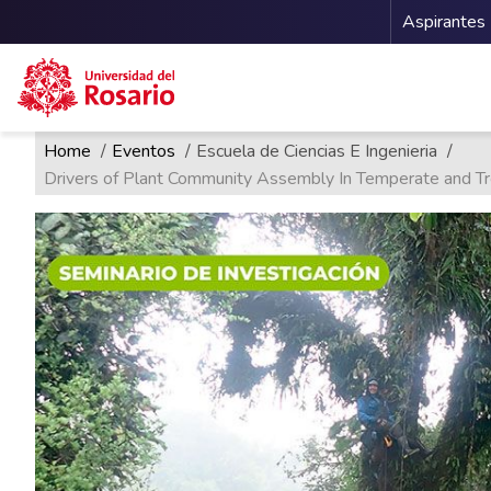
Menu 
Aspirantes
Ruta de navegación
Pasar al contenido principal
Home
Eventos
Escuela de Ciencias E Ingenieria
Drivers of Plant Community Assembly In Temperate and Tr