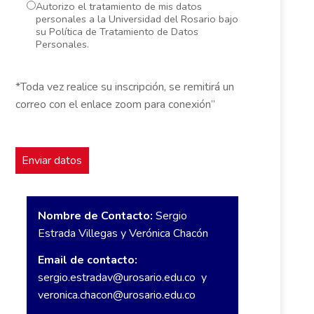
Autorizo el tratamiento de mis datos
personales a la Universidad del Rosario bajo
su Política de Tratamiento de Datos
Personales.
*Toda vez realice su inscripción, se remitirá un
correo con el enlace zoom para conexión”
Nombre de Contacto:
Sergio
Estrada Villegas y Verónica Chacón
Email de contacto:
sergio.estradav@urosario.edu.co
y
veronica.chacon@urosario.edu.co