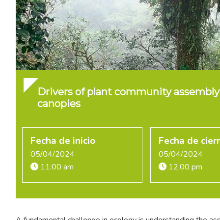
Drivers of plant community assembly 
canopies
Fecha de inicio
Fecha de cier
05/04/2024
05/04/2024
11:00 am
12:00 pm
A fundamental challenge in ecology is understanding the ass