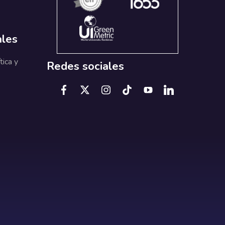
ales
tica y
Redes sociales