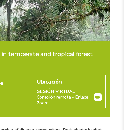
in temperate and tropical forest
Ubicación
re
SESIÓN VIRTUAL
Conexión remota - Enlace
Zoom
embly of diverse communities. Both abiotic habitat