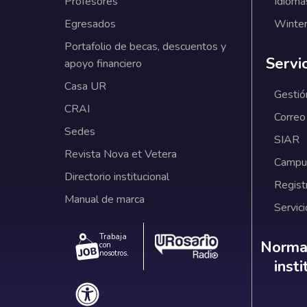
Profesores
Idioma
Egresados
Winter
Portafolio de becas, descuentos y
Servi
apoyo financiero
Casa UR
Gestió
CRAI
Correo
Sedes
SIAR
Revista Nova et Vetera
Campus
Directorio institucional
Regist
Manual de marca
Servici
Trabaja
Norm
Normat
con
nosotros.
inst