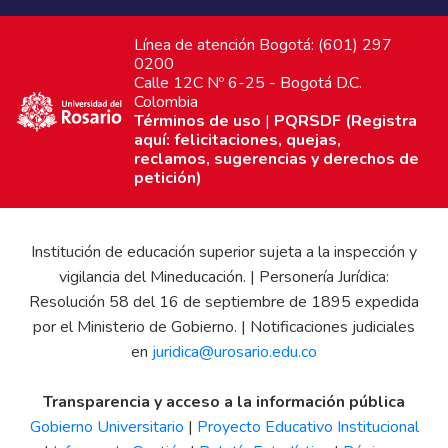
Línea de atención Bogotá: (601) 297
0200
Calle 12C Nº 6-25 - Bogotá D.C.
Colombia
Términos de uso
|
PQRSDF (Registra
aquí: felicitaciones, quejas,
reclamos, sugerencias y derechos de
petición)
Institución de educación superior sujeta a la inspección y
vigilancia del Mineducación. | Personería Jurídica:
Resolución 58 del 16 de septiembre de 1895 expedida
por el Ministerio de Gobierno. | Notificaciones judiciales
en
juridica@urosario.edu.co
Transparencia y acceso a la información pública
Gobierno Universitario
|
Proyecto Educativo Institucional