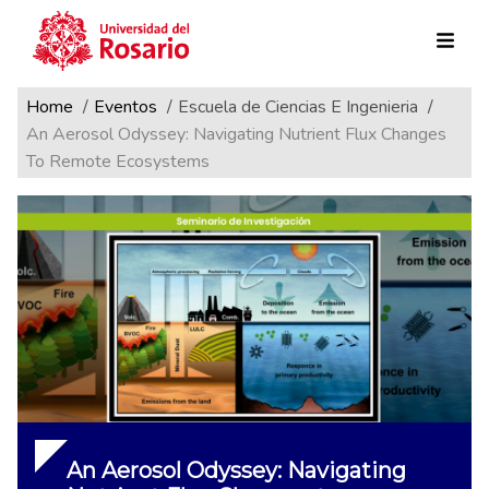
Ruta de navegación
Pasar al contenido principal
Home
Eventos
Escuela de Ciencias E Ingenieria
An Aerosol Odyssey: Navigating Nutrient Flux Changes
To Remote Ecosystems
An Aerosol Odyssey: Navigating