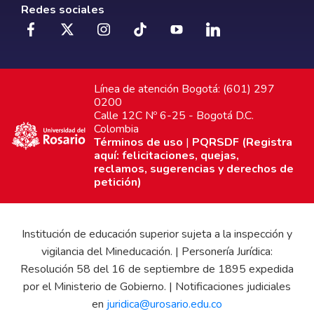
Redes sociales
Línea de atención Bogotá: (601) 297
0200
Calle 12C Nº 6-25 - Bogotá D.C.
Colombia
Términos de uso
|
PQRSDF (Registra
aquí: felicitaciones, quejas,
reclamos, sugerencias y derechos de
petición)
Institución de educación superior sujeta a la inspección y
vigilancia del Mineducación. | Personería Jurídica:
Resolución 58 del 16 de septiembre de 1895 expedida
por el Ministerio de Gobierno. | Notificaciones judiciales
en
juridica@urosario.edu.co