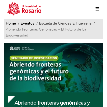
Ruta de navegación
Pasar al contenido principal
Home
Eventos
Escuela de Ciencias E Ingenieria
Abriendo Fronteras Genómicas y El Futuro de La
Biodiversidad
Abriendo fronteras genómicas y