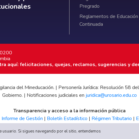
itucionales
Pregrado
Reglamentos de Educación
Continuada
7 0200
ombia
a aquí: felicitaciones, quejas, reclamos, sugerencias y de
 vigilancia del Mineducación. | Personería Jurídica: Resolución 58
Gobierno. | Notificaciones judiciales en
juridica@urosario.edu.co
Transparencia y acceso a la información pública
|
Informe de Gestión
|
Boletín Estadístico
|
Régimen Tributario
|
E
UR
 de usuario. Si sigues navegando por el sitio, entendemos