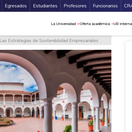
Secundario
Gu
Egresados
Estudiantes
Profesores
Funcionarios
CR
Navegación prin
La Universidad
Oferta académica
UR interna
Las Estrategias de Sostenibilidad Empresariales