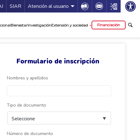
ía de servicios
Icon
Icon
Icon
AI
SIAR
Atención al usuario
cipal
Financiación
cional
Bienestar
Investigación
Extensión y sociedad
Formulario de inscripción
Nombres y apellidos
Tipo de documento
Número de documento