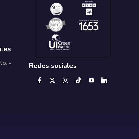
ales
tica y
Redes sociales