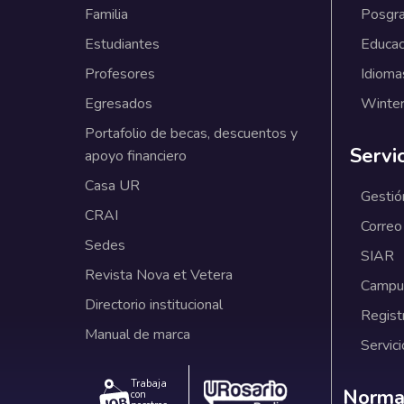
Familia
Posgr
Estudiantes
Educac
Profesores
Idioma
Egresados
Winter
Portafolio de becas, descuentos y
Servi
apoyo financiero
Casa UR
Gestió
CRAI
Correo
Sedes
SIAR
Revista Nova et Vetera
Campus
Directorio institucional
Regist
Manual de marca
Servici
Trabaja
Norm
Normat
con