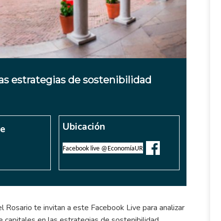
as estrategias de sostenibilidad
Ubicación
re
Facebook live @EconomíaUR
l Rosario te invitan a este Facebook Live para analizar
 capitales en las estrategias de sostenibilidad