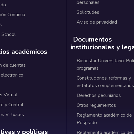
personales
ado
Solicitudes
ión Continua
Aviso de privacidad
s
 School
Documentos
institucionales y leg
cios académicos
Bienestar Universitario: Polí
n de cuentas
programas
 electrónico
Constituciones, reformas y
estatutos complementarios
 Virtual
Derechos pecuniarios
ro y Control
Otros reglamentos
os Virtuales
Reglamento académico de
Posgrado
ativas y políticas institucionales
ivas y políticas
Reglamento académico de