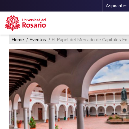
Menu 
Aspirantes
Ruta de navegación
Pasar al contenido principal
Home
Eventos
El Papel del Mercado de Capitales En 