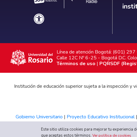
nosotros.
inst
Línea de atención Bogotá: (601) 29
Calle 12C Nº 6-25 - Bogotá D.C. Col
Términos de uso
|
PQRSDF (Registr
Institución de educación superior sujeta a la inspección y
Gobierno Universitario
|
Proyecto Educativo Institucional
Este sitio utiliza cookies para mejorar tu experiencia
que aceptas estos términos.
Ver política de cookies