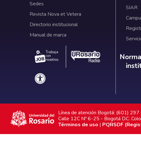
Sedes
SIAR
Revista Nova et Vetera
Campus
Directorio institucional
Regist
Manual de marca
Servici
Trabaja
Norm
Normat
con
nosotros.
inst
Línea de atención Bogotá: (601) 29
Calle 12C Nº 6-25 - Bogotá D.C. Col
Términos de uso
|
PQRSDF (Registr