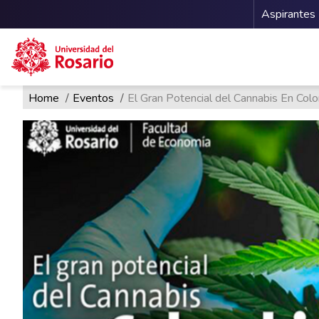
Menu 
Aspirantes
Ruta de navegación
Pasar al contenido principal
Home
Eventos
El Gran Potencial del Cannabis En Colo