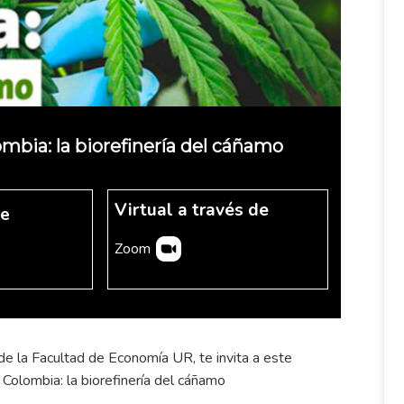
ombia: la biorefinería del cáñamo
Virtual a través de
re
Zoom
de la Facultad de Economía UR, te invita a este
 Colombia: la biorefinería del cáñamo