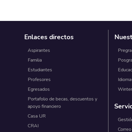
Enlaces directos
Nuest
Aspirantes
Pregr
Familia
Posgr
Estudiantes
Educac
Profesores
Idioma
Egresados
Winter
Portafolio de becas, descuentos y
Servi
apoyo financiero
Casa UR
Gestió
CRAI
Correo