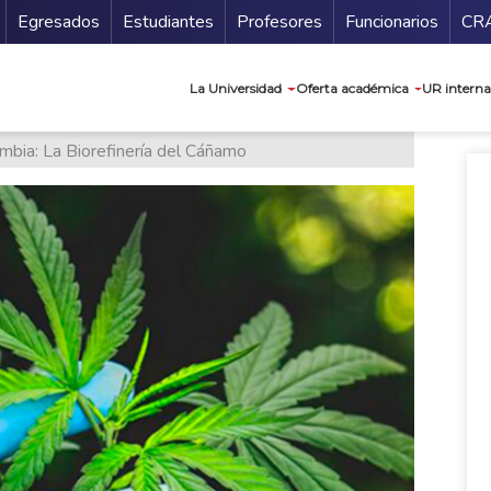
Secundario
Gu
Egresados
Estudiantes
Profesores
Funcionarios
CR
Navegación prin
La Universidad
Oferta académica
UR interna
mbia: La Biorefinería del Cáñamo