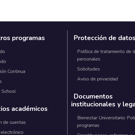
ros programas
Protección de dato
ado
Política de tratamiento de 
personales
ado
Solicitudes
ión Continua
Aviso de privacidad
s
 School
Documentos
institucionales y leg
cios académicos
Bienestar Universitario: Polí
n de cuentas
programas
 electrónico