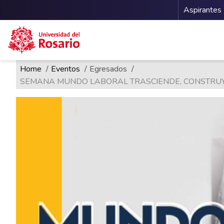
Menu 
Aspirantes
Ruta de navegación
Pasar al contenido principal
Home
Eventos
Egresados
SEMANA MUNDO LABORAL TRASCIENDE, CONSTRUYE