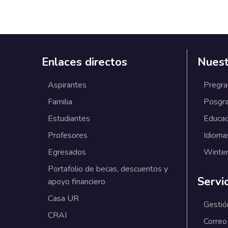
Enlaces directos
Nuest
Aspirantes
Pregr
Familia
Posgr
Estudiantes
Educac
Profesores
Idioma
Egresados
Winter
Portafolio de becas, descuentos y
Servi
apoyo financiero
Casa UR
Gestió
CRAI
Correo