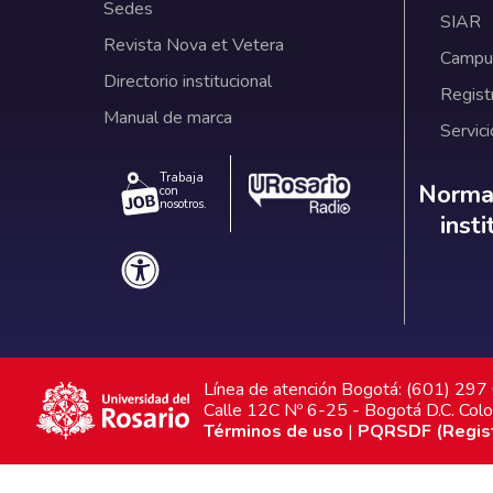
Sedes
SIAR
Revista Nova et Vetera
Campus
Directorio institucional
Regist
Manual de marca
Servici
Trabaja
Norm
Normat
con
nosotros.
inst
Línea de atención Bogotá: (601) 29
Calle 12C Nº 6-25 - Bogotá D.C. Col
Términos de uso
|
PQRSDF (Registr