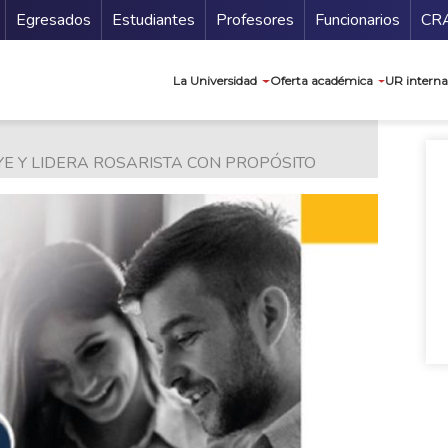
Secundario
Gu
Egresados
Estudiantes
Profesores
Funcionarios
CR
Navegación prin
La Universidad
Oferta académica
UR interna
 Y LIDERA ROSARISTA CON PROPÓSITO