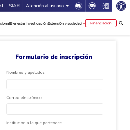
ía de servicios
Icon
Icon
Icon
AI
SIAR
Atención al usuario
cipal
Financiación
cional
Bienestar
Investigación
Extensión y sociedad
Formulario de inscripción
Nombres y apellidos
Correo electrónico
Institución a la que pertenece