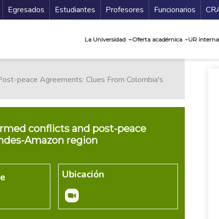
Secundario
Gu
Egresados
Estudiantes
Profesores
Funcionarios
CR
Navegación prin
La Universidad
Oferta académica
UR interna
 Post-peace Agreements: Clues From Colombia's
rmed conflicts and post-peace
Andes-Amazon region
Ubicación
re