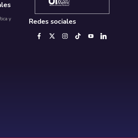
ales
tica y
Redes sociales