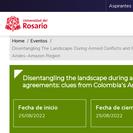
Menu 
Aspirantes
Ruta de navegación
Pasar al contenido principal
Home
Eventos
Disentangling The Landscape During Armed Conflicts and
Andes-Amazon Region
Disentangling the landscape during a
agreements: clues from Colombia's 
Fecha de inicio
Fecha de cier
25/08/2022
25/08/2022