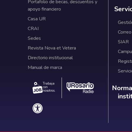
Portafolio de becas, descuentos y
Servi
apoyo financiero
Casa UR
Gestió
CRAI
Correo
Sedes
SIAR
Revista Nova et Vetera
Campus
Directorio institucional
Regist
Manual de marca
Servici
Trabaja
Norm
Normat
con
nosotros.
inst