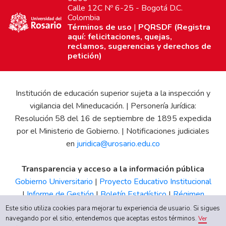
Calle 12C Nº 6-25 - Bogotá D.C.
Colombia
Términos de uso
|
PQRSDF (Registra
aquí: felicitaciones, quejas,
reclamos, sugerencias y derechos de
petición)
Institución de educación superior sujeta a la inspección y
vigilancia del Mineducación. | Personería Jurídica:
Resolución 58 del 16 de septiembre de 1895 expedida
por el Ministerio de Gobierno. | Notificaciones judiciales
en
juridica@urosario.edu.co
Transparencia y acceso a la información pública
Gobierno Universitario
|
Proyecto Educativo Institucional
|
Informe de Gestión
|
Boletín Estadístico
|
Régimen
Tributario
|
Estados Financieros
|
Código de Ética
|
Canal
Este sitio utiliza cookies para mejorar tu experiencia de usuario. Si sigues
navegando por el sitio, entendemos que aceptas estos términos.
de Integridad UR
Ver