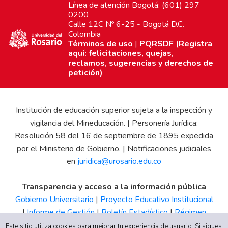
Línea de atención Bogotá: (601) 297
0200
Calle 12C Nº 6-25 - Bogotá D.C.
Colombia
Términos de uso
|
PQRSDF (Registra
aquí: felicitaciones, quejas,
reclamos, sugerencias y derechos de
petición)
Institución de educación superior sujeta a la inspección y
vigilancia del Mineducación. | Personería Jurídica:
Resolución 58 del 16 de septiembre de 1895 expedida
por el Ministerio de Gobierno. | Notificaciones judiciales
en
juridica@urosario.edu.co
Transparencia y acceso a la información pública
Gobierno Universitario
|
Proyecto Educativo Institucional
|
Informe de Gestión
|
Boletín Estadístico
|
Régimen
Tributario
|
Estados Financieros
|
Código de Ética
|
Canal
Este sitio utiliza cookies para mejorar tu experiencia de usuario. Si sigues