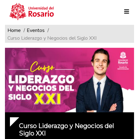
Ruta de navegación
Pasar al contenido principal
Home
Eventos
Curso Liderazgo y Negocios del Siglo XXI
Curso Liderazgo y Negocios del
Siglo XXI