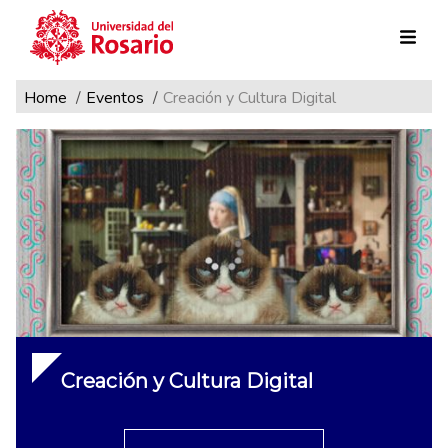
Ruta de navegación
Pasar al contenido principal
Home
Eventos
Creación y Cultura Digital
Creación y Cultura Digital