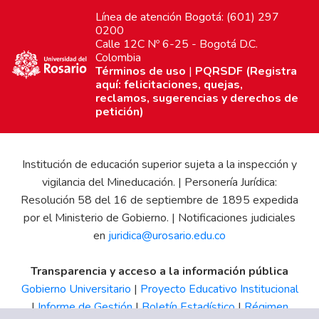
Línea de atención Bogotá: (601) 297
0200
Calle 12C Nº 6-25 - Bogotá D.C.
Colombia
Términos de uso
|
PQRSDF (Registra
aquí: felicitaciones, quejas,
reclamos, sugerencias y derechos de
petición)
Institución de educación superior sujeta a la inspección y
vigilancia del Mineducación. | Personería Jurídica:
Resolución 58 del 16 de septiembre de 1895 expedida
por el Ministerio de Gobierno. | Notificaciones judiciales
en
juridica@urosario.edu.co
Transparencia y acceso a la información pública
Gobierno Universitario
|
Proyecto Educativo Institucional
|
Informe de Gestión
|
Boletín Estadístico
|
Régimen