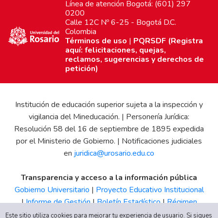
Línea de atención Bogotá: (601) 297
0200
Calle 12C Nº 6-25 - Bogotá D.C.
Colombia
Términos de uso
|
PQRSDF (Registra
aquí: felicitaciones, quejas,
reclamos, sugerencias y derechos de
petición)
Institución de educación superior sujeta a la inspección y
vigilancia del Mineducación. | Personería Jurídica:
Resolución 58 del 16 de septiembre de 1895 expedida
por el Ministerio de Gobierno. | Notificaciones judiciales
en
juridica@urosario.edu.co
Transparencia y acceso a la información pública
Gobierno Universitario
|
Proyecto Educativo Institucional
|
Informe de Gestión
|
Boletín Estadístico
|
Régimen
Tributario
|
Estados Financieros
|
Código de Ética
|
Canal
Este sitio utiliza cookies para mejorar tu experiencia de usuario. Si sigues