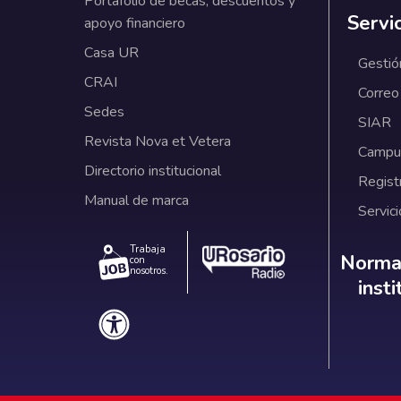
Portafolio de becas, descuentos y
Servi
apoyo financiero
Casa UR
Gestió
CRAI
Correo
Sedes
SIAR
Revista Nova et Vetera
Campus
Directorio institucional
Regist
Manual de marca
Servici
Trabaja
Norm
Normat
con
nosotros.
inst