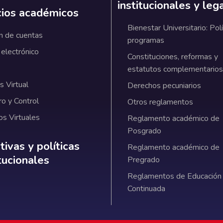
institucionales y leg
cios académicos
Bienestar Universitario: Polí
n de cuentas
programas
 electrónico
Constituciones, reformas y
estatutos complementarios
 Virtual
Derechos pecuniarios
ro y Control
Otros reglamentos
os Virtuales
Reglamento académico de
Posgrado
ativas y políticas institucionales
ivas y políticas
Reglamento académico de
itucionales
Pregrado
Reglamentos de Educación
Continuada