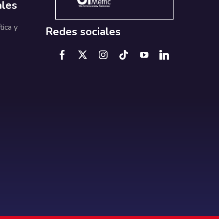
ales
tica y
Redes sociales