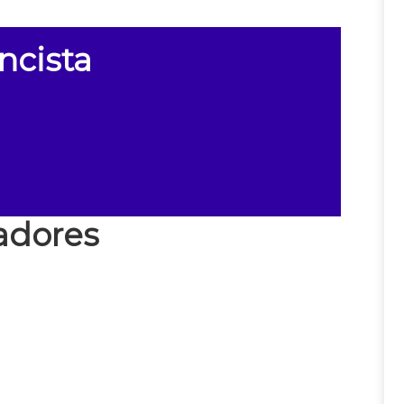
ncista
adores