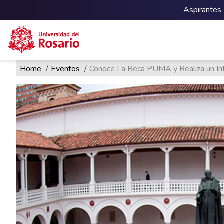
Menu 
Aspirantes
Ruta de navegación
Pasar al contenido principal
Home
Eventos
Conoce La Beca PUMA y Realiza un I