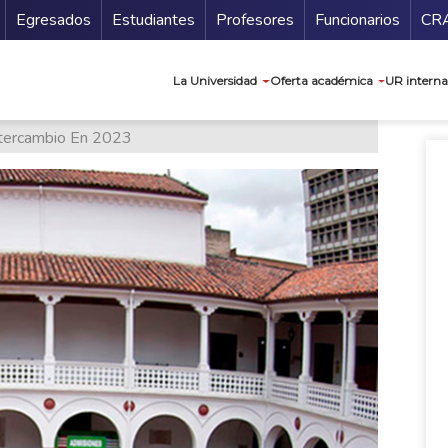
Secundario
Gu
Egresados
Estudiantes
Profesores
Funcionarios
CR
Navegación prin
La Universidad
Oferta académica
UR interna
ntercambio En 2023