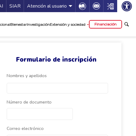
ía de servicios
Icon
Icon
Icon
AI
SIAR
Atención al usuario
cipal
Financiación
cional
Bienestar
Investigación
Extensión y sociedad
Formulario de inscripción
Nombres y apellidos
Número de documento
Correo electrónico