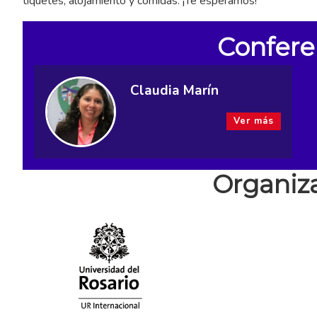
tiquetes, alojamiento y comidas. ¡Te esperamos!
Confere
Claudia Marín
Ver más
Organiz