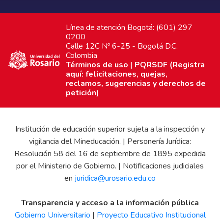
Línea de atención Bogotá: (601) 297
0200
Calle 12C Nº 6-25 - Bogotá D.C.
Colombia
Términos de uso
|
PQRSDF (Registra
aquí: felicitaciones, quejas,
reclamos, sugerencias y derechos de
petición)
Institución de educación superior sujeta a la inspección y
vigilancia del Mineducación. | Personería Jurídica:
Resolución 58 del 16 de septiembre de 1895 expedida
por el Ministerio de Gobierno. | Notificaciones judiciales
en
juridica@urosario.edu.co
Transparencia y acceso a la información pública
Gobierno Universitario
|
Proyecto Educativo Institucional