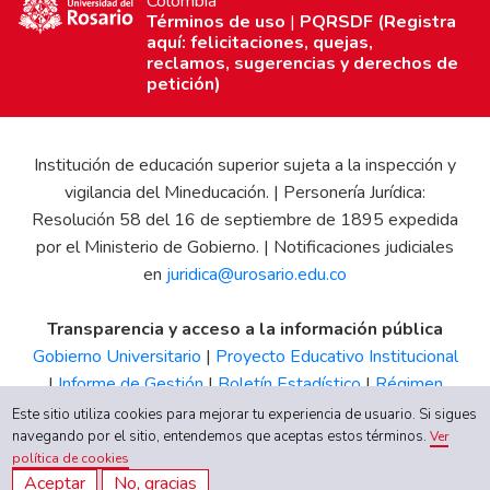
Colombia
Términos de uso
|
PQRSDF (Registra
aquí: felicitaciones, quejas,
reclamos, sugerencias y derechos de
petición)
Institución de educación superior sujeta a la inspección y
vigilancia del Mineducación. | Personería Jurídica:
Resolución 58 del 16 de septiembre de 1895 expedida
por el Ministerio de Gobierno. | Notificaciones judiciales
en
juridica@urosario.edu.co
Transparencia y acceso a la información pública
Gobierno Universitario
|
Proyecto Educativo Institucional
|
Informe de Gestión
|
Boletín Estadístico
|
Régimen
Tributario
|
Estados Financieros
|
Código de Ética
|
Canal
Este sitio utiliza cookies para mejorar tu experiencia de usuario. Si sigues
de Integridad UR
navegando por el sitio, entendemos que aceptas estos términos.
Ver
política de cookies
Aceptar
No, gracias