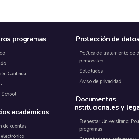
ros programas
Protección de dato
ado
Política de tratamiento de 
personales
ado
Solicitudes
ión Continua
Aviso de privacidad
s
 School
Documentos
institucionales y leg
cios académicos
Bienestar Universitario: Polí
n de cuentas
programas
 electrónico