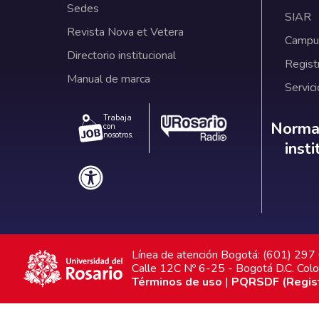
Sedes
SIAR
Revista Nova et Vetera
Campus
Directorio institucional
Regist
Manual de marca
Servici
Trabaja
Norm
Normat
con
nosotros.
inst
Línea de atención Bogotá: (601) 29
Calle 12C Nº 6-25 - Bogotá D.C. Col
Términos de uso
|
PQRSDF (Registr