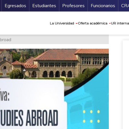
Secundario
Gu
Egresados
Estudiantes
Profesores
Funcionarios
CR
Navegación prin
La Universidad
Oferta académica
UR interna
Abroad