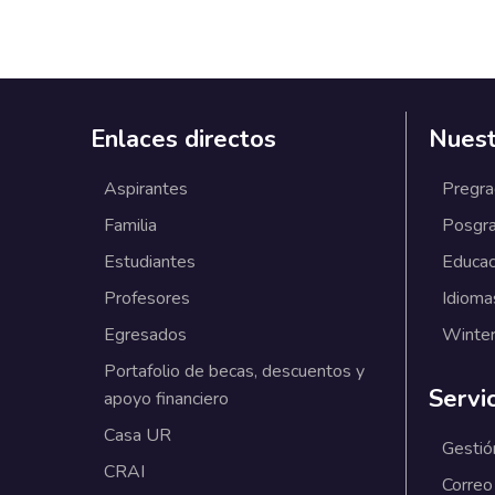
Enlaces directos
Nuest
Aspirantes
Pregr
Familia
Posgr
Estudiantes
Educac
Profesores
Idioma
Egresados
Winter
Portafolio de becas, descuentos y
Servi
apoyo financiero
Casa UR
Gestió
CRAI
Correo