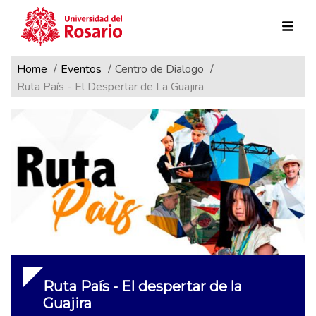
Ruta de navegación
Pasar al contenido principal
Home
Eventos
Centro de Dialogo
Ruta País - El Despertar de La Guajira
Ruta País - El despertar de la
Guajira