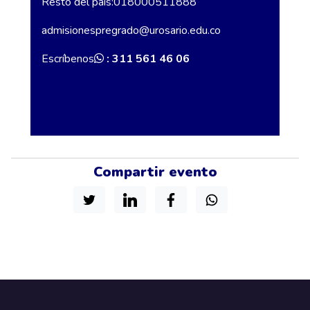
Resto del país:018000511888
admisionespregrado@urosario.edu.co
Escríbenos
: 311 561 46 06
Compartir evento