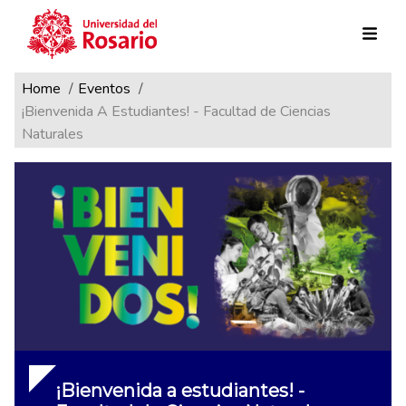
Ruta de navegación
Pasar al contenido principal
Home
Eventos
¡Bienvenida A Estudiantes! - Facultad de Ciencias
Naturales
¡Bienvenida a estudiantes! -