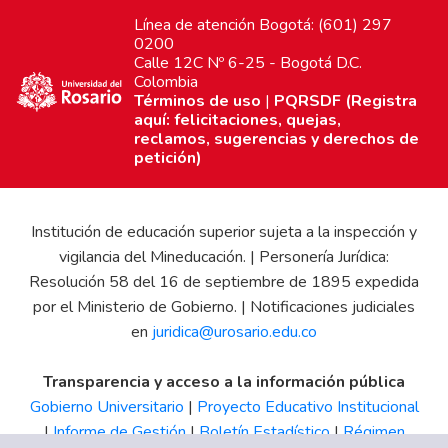
Línea de atención Bogotá: (601) 297
0200
Calle 12C Nº 6-25 - Bogotá D.C.
Colombia
Términos de uso
|
PQRSDF (Registra
aquí: felicitaciones, quejas,
reclamos, sugerencias y derechos de
petición)
Institución de educación superior sujeta a la inspección y
vigilancia del Mineducación. | Personería Jurídica:
Resolución 58 del 16 de septiembre de 1895 expedida
por el Ministerio de Gobierno. | Notificaciones judiciales
en
juridica@urosario.edu.co
Transparencia y acceso a la información pública
Gobierno Universitario
|
Proyecto Educativo Institucional
|
Informe de Gestión
|
Boletín Estadístico
|
Régimen