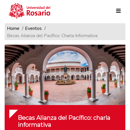
Ruta de navegación
Pasar al contenido principal
Home
Eventos
Becas Alianza del Pacífico: Charla Informativa
Becas Alianza del Pacífico: charla
informativa