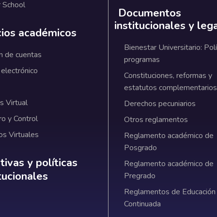
 School
Documentos
institucionales y leg
cios académicos
Bienestar Universitario: Polí
n de cuentas
programas
 electrónico
Constituciones, reformas y
estatutos complementarios
 Virtual
Derechos pecuniarios
ro y Control
Otros reglamentos
os Virtuales
Reglamento académico de
Posgrado
ativas y políticas institucionales
ivas y políticas
Reglamento académico de
itucionales
Pregrado
Reglamentos de Educación
Continuada