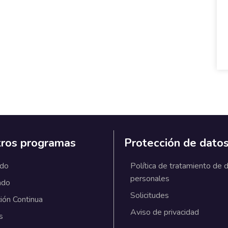
ros programas
Protección de dato
ado
Política de tratamiento de 
personales
ado
Solicitudes
ión Continua
Aviso de privacidad
s