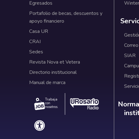
Egresados
Winter
Portafolio de becas, descuentos y
Servi
apoyo financiero
Casa UR
Gestió
CRAI
Correo
Sedes
SIAR
Revista Nova et Vetera
Campus
Directorio institucional
Regist
Manual de marca
Servici
Trabaja
Norm
Normat
con
nosotros.
inst