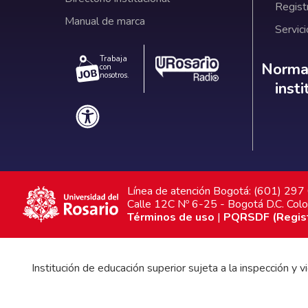
Regist
Manual de marca
Servici
Trabaja
Norm
Normat
con
nosotros.
inst
Línea de atención Bogotá: (601) 29
Calle 12C Nº 6-25 - Bogotá D.C. Col
Términos de uso
|
PQRSDF (Registr
Institución de educación superior sujeta a la inspección y