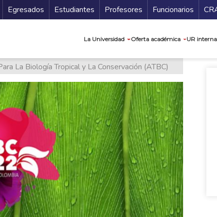
Secundario
Gu
Egresados
Estudiantes
Profesores
Funcionarios
CR
Navegación prin
La Universidad
Oferta académica
UR interna
ara La Biología Tropical y La Conservación (ATBC)