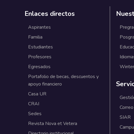
Enlaces directos
Nuest
Aspirantes
Pregr
Familia
Posgr
Estudiantes
Educac
Profesores
Idioma
Egresados
Winter
Portafolio de becas, descuentos y
Servi
apoyo financiero
Casa UR
Gestió
CRAI
Correo
Sedes
SIAR
Revista Nova et Vetera
Campus
Directorio institucional