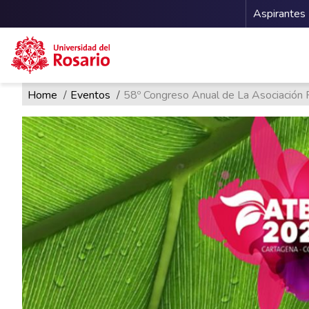
Menu 
Aspirantes
Ruta de navegación
Pasar al contenido principal
Home
Eventos
58º Congreso Anual de La Asociación P