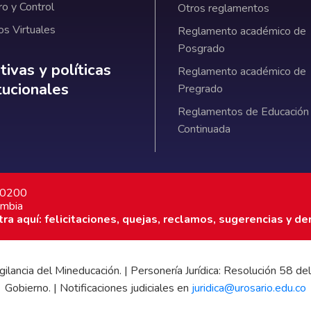
ro y Control
Otros reglamentos
os Virtuales
Reglamento académico de
Posgrado
ativas y políticas institucionales
ivas y políticas
Reglamento académico de
itucionales
Pregrado
Reglamentos de Educación
Continuada
7 0200
ombia
a aquí: felicitaciones, quejas, reclamos, sugerencias y de
 vigilancia del Mineducación. | Personería Jurídica: Resolución 58
Gobierno. | Notificaciones judiciales en
juridica@urosario.edu.co