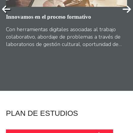
Innovamos en el proceso formativo
Mo
 25
Con herramientas digitales asociadas al trabajo
El
colaborativo, abordaje de problemas a través de
vir
ia
laboratorios de gestión cultural, oportunidad de
experiencia en investigación aplicada y
herramientas de networking profesional.
Ver más
…
y
PLAN DE ESTUDIOS