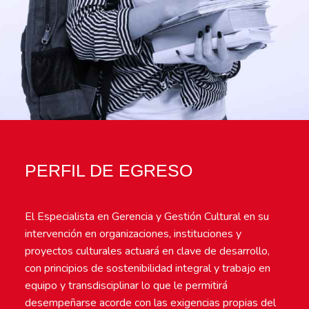
PERFIL DE EGRESO
El Especialista en Gerencia y Gestión Cultural en su
intervención en organizaciones, instituciones y
proyectos culturales actuará en clave de desarrollo,
con principios de sostenibilidad integral y trabajo en
equipo y transdisciplinar lo que le permitirá
desempeñarse acorde con las exigencias propias del