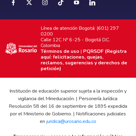
Línea de atención Bogotá: (601) 297
0200
Calle 12C Nº 6-25 - Bogotá D.C.
Colombia
Términos de uso
|
PQRSDF (Registra
aquí: felicitaciones, quejas,
reclamos, sugerencias y derechos de
petición)
Institución de educación superior sujeta a la inspección y
vigilancia del Mineducación. | Personería Jurídica:
Resolución 58 del 16 de septiembre de 1895 expedida
por el Ministerio de Gobierno. | Notificaciones judiciales
en
juridica@urosario.edu.co