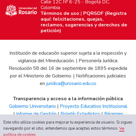
Calle 12C Nº 6-25 - Bogotá D.C.
Colombia
Términos de uso
|
PQRSDF (Registra
aquí: felicitaciones, quejas,
reclamos, sugerencias y derechos de
petición)
Institución de educación superior sujeta a la inspección y
vigilancia del Mineducación. | Personería Jurídica:
Resolución 58 del 16 de septiembre de 1895 expedida
por el Ministerio de Gobierno. | Notificaciones judiciales
en
juridica@urosario.edu.co
Transparencia y acceso a la información pública
Gobierno Universitario
|
Proyecto Educativo Institucional
|
Informe de Gestión
|
Boletín Estadístico
|
Régimen
Tributario
|
Estados Financieros
|
Código de Ética
|
Canal
Este sitio utiliza cookies para mejorar tu experiencia de usuario. Si sigues
de Integridad UR
navegando por el sitio, entendemos que aceptas estos términos.
Ver
política de cookies