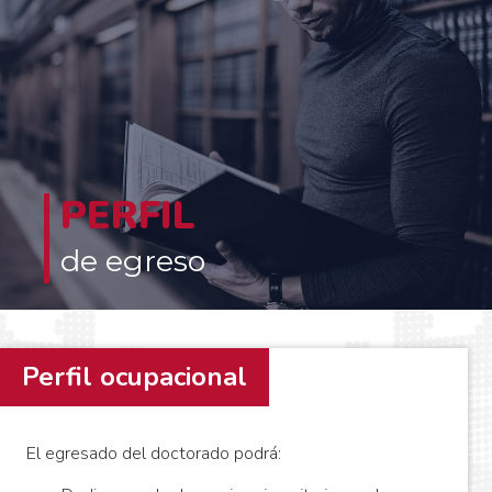
Desempeñarse con solvencia y de manera autónoma como
docente.
PERFIL
Desempeñarse como profesional en el sector público o privado.
Desempeñarse laboralmente como investigador o como consultor
de egreso
en entidades públicas o privadas, especialmente en la gestión
ética de las organizaciones; el diseño y evaluación de
metodologías de investigación; la evaluación conceptual de
proyectos culturales y artísticos.
Perfil ocupacional
El egresado del doctorado podrá: