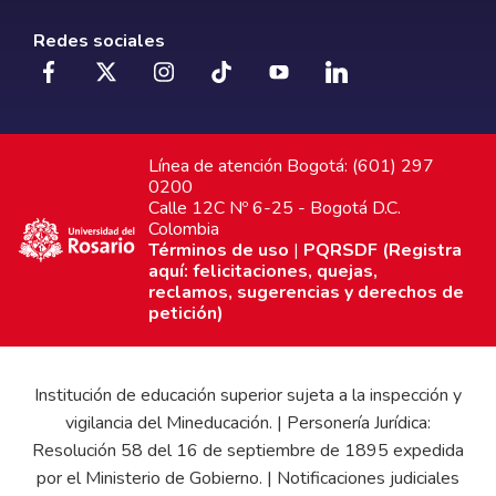
Redes sociales
Línea de atención Bogotá: (601) 297
0200
Calle 12C Nº 6-25 - Bogotá D.C.
Colombia
Términos de uso
|
PQRSDF (Registra
aquí: felicitaciones, quejas,
reclamos, sugerencias y derechos de
petición)
Institución de educación superior sujeta a la inspección y
vigilancia del Mineducación. | Personería Jurídica:
Resolución 58 del 16 de septiembre de 1895 expedida
por el Ministerio de Gobierno. | Notificaciones judiciales