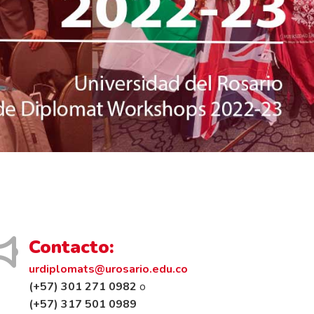
Contacto:
urdiplomats@urosario.edu.co
(+57) 301 271 0982
o
(+57) 317 501 0989