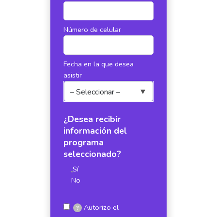
Número de celular
Fecha en la que desea
asistir
¿Desea recibir
información del
programa
seleccionado?
Sí
No
Autorizo el
?