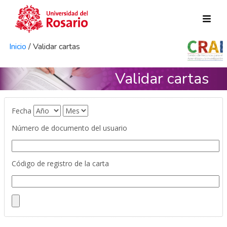
Pasar al contenido principal
Inicio
/
Validar cartas
Validar cartas