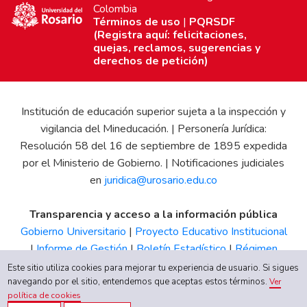
Colombia
Términos de uso
|
PQRSDF
(Registra aquí: felicitaciones,
quejas, reclamos, sugerencias y
derechos de petición)
Institución de educación superior sujeta a la inspección y
vigilancia del Mineducación. | Personería Jurídica:
Resolución 58 del 16 de septiembre de 1895 expedida
por el Ministerio de Gobierno. | Notificaciones judiciales
en
juridica@urosario.edu.co
Transparencia y acceso a la información pública
Gobierno Universitario
|
Proyecto Educativo Institucional
|
Informe de Gestión
|
Boletín Estadístico
|
Régimen
Tributario
|
Estados Financieros
|
Código de Ética
|
Canal
Este sitio utiliza cookies para mejorar tu experiencia de usuario. Si sigues
de Integridad UR
navegando por el sitio, entendemos que aceptas estos términos.
Ver
política de cookies