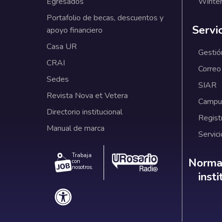
Egresados
Winter
Portafolio de becas, descuentos y
Servi
apoyo financiero
Casa UR
Gestió
CRAI
Correo
Sedes
SIAR
Revista Nova et Vetera
Campus
Directorio institucional
Regist
Manual de marca
Servici
Trabaja
Norm
Normat
con
nosotros.
inst