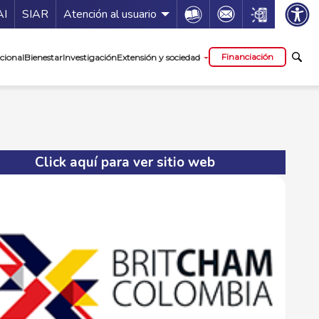
ía de servicios
Icon
Icon
Icon
AI
SIAR
Atención al usuario
cipal
Financiación
cional
Bienestar
Investigación
Extensión y sociedad
Click aquí para ver sitio web