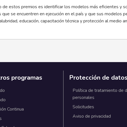
o de estos premios es identificar los modelos más eficientes y 
 que se encuentren en ejecución en el país y que sus modelos pe
lubridad, educación, capacitación técnica y protección al medio a
ros programas
Protección de dato
ado
Política de tratamiento de 
personales
ado
Solicitudes
ión Continua
Aviso de privacidad
s