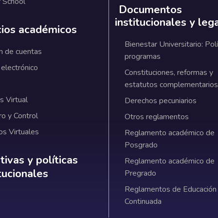
 School
Documentos
institucionales y leg
cios académicos
Bienestar Universitario: Polí
n de cuentas
programas
 electrónico
Constituciones, reformas y
estatutos complementarios
 Virtual
Derechos pecuniarios
ro y Control
Otros reglamentos
os Virtuales
Reglamento académico de
Posgrado
ativas y políticas institucionales
ivas y políticas
Reglamento académico de
itucionales
Pregrado
Reglamentos de Educación
Continuada