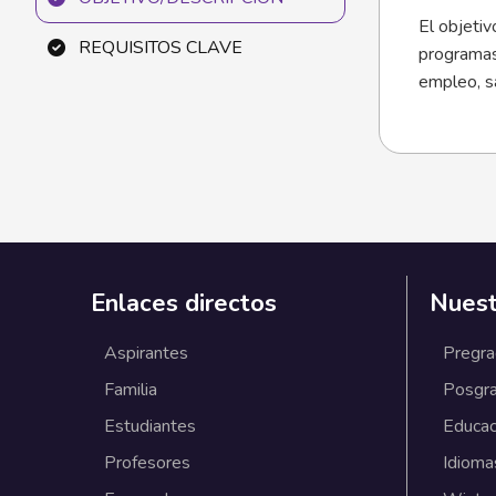
El objetiv
REQUISITOS CLAVE
programas
empleo, sa
Enlaces directos
Nuest
Aspirantes
Pregr
Familia
Posgr
Estudiantes
Educac
Profesores
Idioma