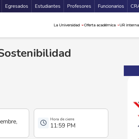
Secundario
Gu
Egresados
Estudiantes
Profesores
Funcionarios
CR
Navegación prin
La Universidad
Oferta académica
UR interna
Sostenibilidad
iembre,
11:59 PM