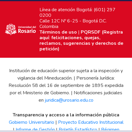
Línea de atención Bogotá: (601) 297
0200
Calle 12C Nº 6-25 - Bogotá D.C.
Colombia
Términos de uso
|
PQRSDF (Registra
aquí: felicitaciones, quejas,
reclamos, sugerencias y derechos de
petición)
Institución de educación superior sujeta a la inspección y
vigilancia del Mineducación. | Personería Jurídica:
Resolución 58 del 16 de septiembre de 1895 expedida
por el Ministerio de Gobierno. | Notificaciones judiciales
en
juridica@urosario.edu.co
Transparencia y acceso a la información pública
Gobierno Universitario
|
Proyecto Educativo Institucional
|
Informe de Gestión
|
Boletín Estadístico
|
Régimen