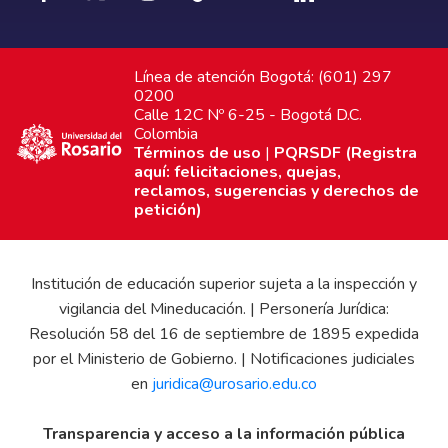
Línea de atención Bogotá: (601) 297
0200
Calle 12C Nº 6-25 - Bogotá D.C.
Colombia
Términos de uso
|
PQRSDF (Registra
aquí: felicitaciones, quejas,
reclamos, sugerencias y derechos de
petición)
Institución de educación superior sujeta a la inspección y
vigilancia del Mineducación. | Personería Jurídica:
Resolución 58 del 16 de septiembre de 1895 expedida
por el Ministerio de Gobierno. | Notificaciones judiciales
en
juridica@urosario.edu.co
Transparencia y acceso a la información pública