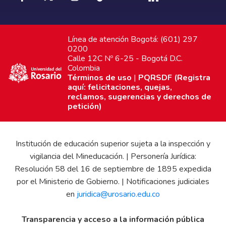
Línea de atención Bogotá: (601) 297
0200
Calle 12C Nº 6-25 - Bogotá D.C.
Colombia
Términos de uso
|
PQRSDF (Registra
aquí: felicitaciones, quejas,
reclamos, sugerencias y derechos de
petición)
Institución de educación superior sujeta a la inspección y
vigilancia del Mineducación. | Personería Jurídica:
Resolución 58 del 16 de septiembre de 1895 expedida
por el Ministerio de Gobierno. | Notificaciones judiciales
en
juridica@urosario.edu.co
Transparencia y acceso a la información pública